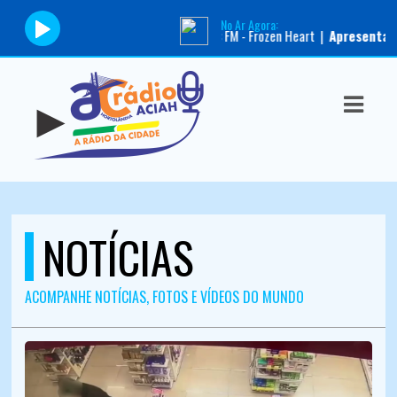
No Ar Agora:
Tocando agora:
FM - Frozen Heart |
Apresentador:
|
Progra
ASTS
IAS
IA
DOS
RAMAÇÃO
NOTÍCIAS
TOS
ACOMPANHE NOTÍCIAS, FOTOS E VÍDEOS DO MUNDO
E
E
ATO