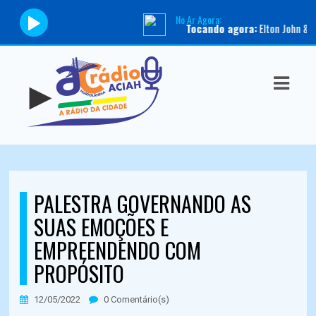
No Ar Agora:
Tocando agora:
Elton John & Paul 
ASTS
IAS
IA
DOS
RAMAÇÃO
PALESTRA GOVERNANDO AS
TOS
SUAS EMOÇÕES E
EMPREENDENDO COM
E
PROPÓSITO
E
12/05/2022
0 Comentário(s)
ATO