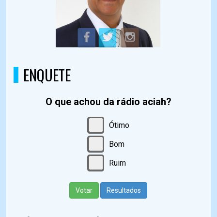
ENQUETE
O que achou da rádio aciah?
Ótimo
Bom
Ruim
Votar
Resultados